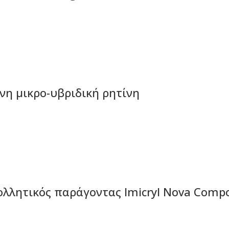
νη μικρο-υβριδική ρητίνη
λητικός παράγοντας Imicryl Nova Compo