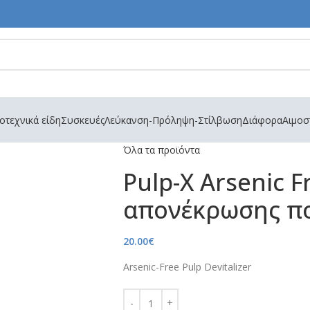
τεχνικά είδη
Συσκευές
Λεύκανση-Πρόληψη-Στίλβωση
Διάφορα
Αιμοσ
Όλα τα προϊόντα
Pulp-X Arsenic 
απονέκρωσης π
20.00
€
Arsenic-Free Pulp Devitalizer