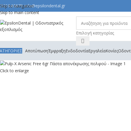
23210.65979
info@epsilondental.gr
Skip to navigation
Skip to main content
Επιλογή κατηγορίας
ΑΤΗΓΟΡΙΕΣ
Αποτύπωση
Έμφραξη
Ενδοδοντία
Εργαλεία
Κονίες
Οδοντο
Click to enlarge