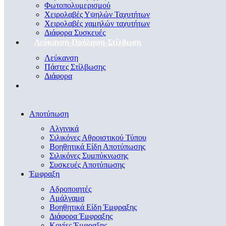
Φωτοπολυμερισμού
Χειρολαβές Υψηλών Ταχυτήτων
Χειρολαβές χαμηλών ταχυτήτων
Διάφορα Συσκευές
Λεύκανση-Πρόληψη-Στίλβωση
Λεύκανση
Πάστες Στίλβωσης
Διάφορα
Αποτύπωση
Αλγινικά
Σιλικόνες Αθροιστικού Τύπου
Βοηθητικά Είδη Αποτύπωσης
Σιλικόνες Συμπύκνωσης
Συσκευές Αποτύπωσης
Έμφραξη
Αδροποιητές
Αμάλγαμα
Βοηθητικά Είδη Έμφραξης
Διάφορα Έμφραξης
Κονίες Έμφραξης