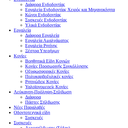
Διάφορα Ενδοδοντίας
Εργαλεία Ενδοδοντίας Χειρός και Μηχανοκίνητα
Κώνοι Ενδοδοντίας
Συσκευές Ενδοδοντίας
Υλικά Ενδοδοντίας
Εργαλεία
Διάφορα Εργαλεία
Εργαλεία Αμαλγάματος
Εργαλεία Ρητίνης
Ξέστρα Υπερήχων
Κονίες
Βοηθητικά Είδη Κονιών
Κονίες Προσωρινής Συγκόλλησης
Οξυφωσφορικές Κονίες
Πολυκαρβοξυλικές κονίες
Ρητινώδεις Κονίες
Υαλοϊονομερείς Κονίες
Λεύκανση-Πρόληψη-Στίλβωση
Διάφορα
Πάστες Στίλβωσης
Νέες Παραλαβές
Οδοντοτεχνικά είδη
Συσκευές
Συσκευές
Αεροστίλβωσης (Σόδας)