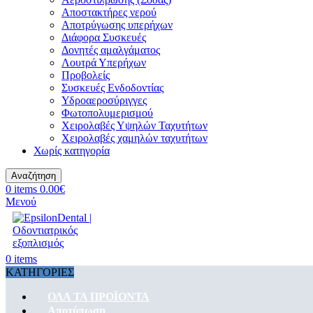
Αποστακτήρες νερού
Αποτρύγωσης υπερήχων
Διάφορα Συσκευές
Δονητές αμαλγάματος
Λουτρά Υπερήχων
Προβολείς
Συσκευές Ενδοδοντίας
Υδροαεροσύριγγες
Φωτοπολυμερισμού
Χειρολαβές Υψηλών Ταχυτήτων
Χειρολαβές χαμηλών ταχυτήτων
Χωρίς κατηγορία
Αναζήτηση
0
items
0.00
€
Μενού
0
items
ΚΑΤΗΓΟΡΙΕΣ
ΟΛΑ ΤΑ ΠΡΟΪΟΝΤΑ
Αποτύπωση