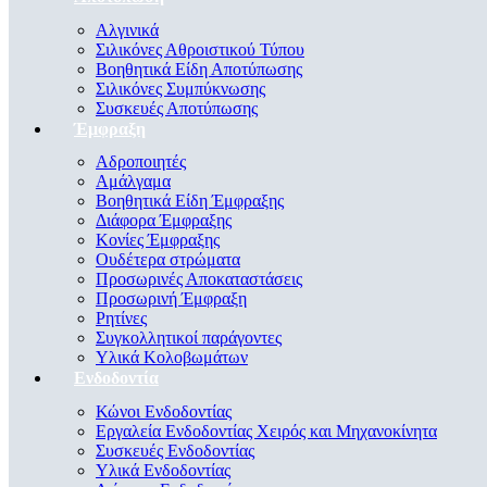
Αλγινικά
Σιλικόνες Αθροιστικού Τύπου
Βοηθητικά Είδη Αποτύπωσης
Σιλικόνες Συμπύκνωσης
Συσκευές Αποτύπωσης
Έμφραξη
Αδροποιητές
Αμάλγαμα
Βοηθητικά Είδη Έμφραξης
Διάφορα Έμφραξης
Κονίες Έμφραξης
Ουδέτερα στρώματα
Προσωρινές Αποκαταστάσεις
Προσωρινή Έμφραξη
Ρητίνες
Συγκολλητικοί παράγοντες
Υλικά Κολοβωμάτων
Ενδοδοντία
Κώνοι Ενδοδοντίας
Εργαλεία Ενδοδοντίας Χειρός και Μηχανοκίνητα
Συσκευές Ενδοδοντίας
Υλικά Ενδοδοντίας