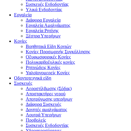
Συσκευές Ενδοδοντίας
Υλικά Ενδοδοντίας
Εργαλεία
Διάφορα Εργαλεία
Εργαλεία Αμαλγάματος
Εργαλεία Ρητίνης
Ξέστρα Υπερήχων
Κονίες
Βοηθητικά Είδη Κονιών
Κονίες Προσωρινής Συγκόλλησης
Οξυφωσφορικές Κονίες
Πολυκαρβοξυλικές κονίες
Ρητινώδεις Κονίες
Υαλοϊονομερείς Κονίες
Οδοντοτεχνικά είδη
Συσκευές
Αεροστίλβωσης (Σόδας)
Αποστακτήρες νερού
Αποτρύγωσης υπερήχων
Διάφορα Συσκευές
Δονητές αμαλγάματος
Λουτρά Υπερήχων
Προβολείς
Συσκευές Ενδοδοντίας
Υδροαεροσύριγγες