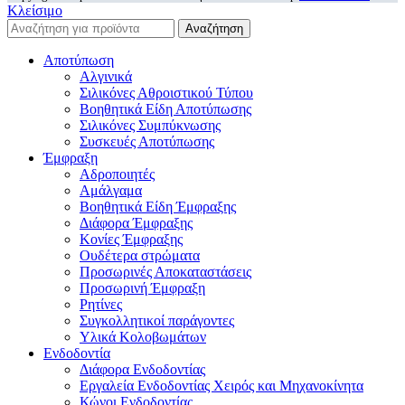
Κλείσιμο
Αναζήτηση
Αποτύπωση
Αλγινικά
Σιλικόνες Αθροιστικού Τύπου
Βοηθητικά Είδη Αποτύπωσης
Σιλικόνες Συμπύκνωσης
Συσκευές Αποτύπωσης
Έμφραξη
Αδροποιητές
Αμάλγαμα
Βοηθητικά Είδη Έμφραξης
Διάφορα Έμφραξης
Κονίες Έμφραξης
Ουδέτερα στρώματα
Προσωρινές Αποκαταστάσεις
Προσωρινή Έμφραξη
Ρητίνες
Συγκολλητικοί παράγοντες
Υλικά Κολοβωμάτων
Ενδοδοντία
Διάφορα Ενδοδοντίας
Εργαλεία Ενδοδοντίας Χειρός και Μηχανοκίνητα
Κώνοι Ενδοδοντίας