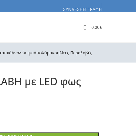
ΣΥΝΔΕΣΗ
ΕΓΓΡΑΦΗ
0.00
€
τατικά
Αναλώσιμα
Απολύμανση
Νέες Παραλαβές
ΑΒΗ με LED φως