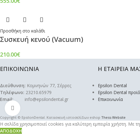
555.00
€
Προσθήκη στο καλάθι
Συσκευή κενού (Vacuum)
210.00
€
ΕΠΙΚΟΙΝΩΝΙΑ
Η ΕΤΑΙΡΕΙΑ ΜΑ
Διεύθυνση:
Κομνηνών 77, Σέρρες
Epsilon Dental
Τηλέφωνο:
23210.65979
Epsilon Dental προϊ
Email:
info@epsilondental.gr
Επικοινωνία
Click to enlarge
Copyright © EpsilonDental. Κατασκευή ιστοσελίδων eshop
Thess-Website
Η σελίδα χρησιμοποιεί cookies για καλύτερη εμπειρία χρήστη. Με 
ΑΠΟΔΟΧΉ