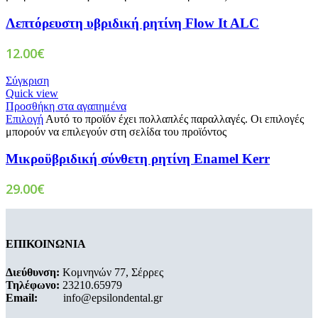
Λεπτόρευστη υβριδική ρητίνη Flow It ALC
12.00
€
Σύγκριση
Quick view
Προσθήκη στα αγαπημένα
Επιλογή
Αυτό το προϊόν έχει πολλαπλές παραλλαγές. Οι επιλογές
μπορούν να επιλεγούν στη σελίδα του προϊόντος
Μικροϋβριδική σύνθετη ρητίνη Enamel Kerr
29.00
€
ΕΠΙΚΟΙΝΩΝΙΑ
Διεύθυνση:
Κομνηνών 77, Σέρρες
Τηλέφωνο:
23210.65979
Email:
info@epsilondental.gr