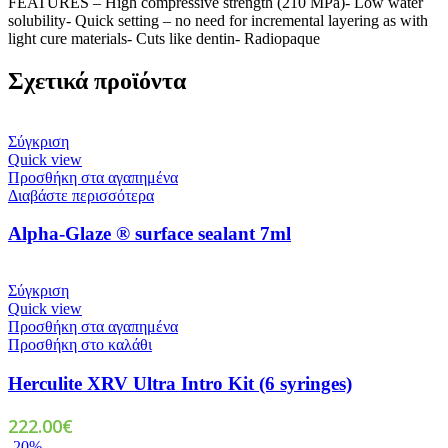
FEATURES – High compressive strength (210 MPa)- Low water
solubility- Quick setting – no need for incremental layering as with
light cure materials- Cuts like dentin- Radiopaque
Σχετικά προϊόντα
Σύγκριση
Quick view
Προσθήκη στα αγαπημένα
Διαβάστε περισσότερα
Alpha-Glaze ® surface sealant 7ml
Σύγκριση
Quick view
Προσθήκη στα αγαπημένα
Προσθήκη στο καλάθι
Herculite XRV Ultra Intro Kit (6 syringes)
222.00
€
-20%