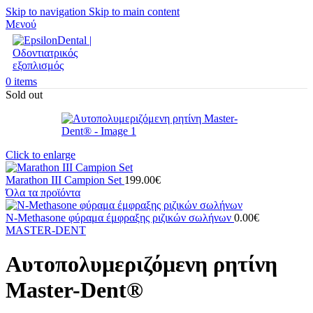
Skip to navigation
Skip to main content
Μενού
0
items
Sold out
Click to enlarge
Marathon III Campion Set
199.00
€
Όλα τα προϊόντα
N-Methasone φύραμα έμφραξης ριζικών σωλήνων
0.00
€
MASTER-DENT
Αυτοπολυμεριζόμενη ρητίνη
Master-Dent®