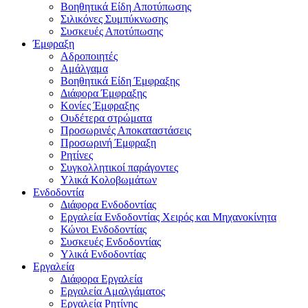
Βοηθητικά Είδη Αποτύπωσης
Σιλικόνες Συμπύκνωσης
Συσκευές Αποτύπωσης
Έμφραξη
Αδροποιητές
Αμάλγαμα
Βοηθητικά Είδη Έμφραξης
Διάφορα Έμφραξης
Κονίες Έμφραξης
Ουδέτερα στρώματα
Προσωρινές Αποκαταστάσεις
Προσωρινή Έμφραξη
Ρητίνες
Συγκολλητικοί παράγοντες
Υλικά Κολοβωμάτων
Ενδοδοντία
Διάφορα Ενδοδοντίας
Εργαλεία Ενδοδοντίας Χειρός και Μηχανοκίνητα
Κώνοι Ενδοδοντίας
Συσκευές Ενδοδοντίας
Υλικά Ενδοδοντίας
Εργαλεία
Διάφορα Εργαλεία
Εργαλεία Αμαλγάματος
Εργαλεία Ρητίνης