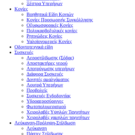
Ξέστρα Υπερήχων
Κονίες
Βοηθητικά Είδη Κονιών
Κονίες Προσωρινής Συγκόλλησης
Οξυφωσφορικές Κονίες
Πολυκαρβοξυλικές κονίες
Ρητινώδεις Κονίες
Υαλοϊονομερείς Κονίες
Οδοντοτεχνικά είδη
Συσκευές
Αεροστίλβωσης (Σόδας)
Αποστακτήρες νερού
Αποτρύγωσης υπερήχων
Διάφορα Συσκευές
Δονητές αμαλγάματος
Λουτρά Υπερήχων
Προβολείς
Συσκευές Ενδοδοντίας
Υδροαεροσύριγγες
Φωτοπολυμερισμού
Χειρολαβές Υψηλών Ταχυτήτων
Χειρολαβές χαμηλών ταχυτήτων
Λεύκανση-Πρόληψη-Στίλβωση
Λεύκανση
Πάστες Στίλβωσης