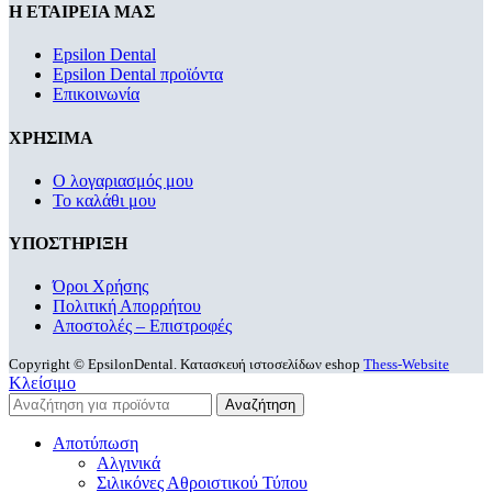
Η ΕΤΑΙΡΕΙΑ ΜΑΣ
Epsilon Dental
Epsilon Dental προϊόντα
Επικοινωνία
ΧΡΗΣΙΜΑ
Ο λογαριασμός μου
Το καλάθι μου
ΥΠΟΣΤΗΡΙΞΗ
Όροι Χρήσης
Πολιτική Απορρήτου
Αποστολές – Επιστροφές
Copyright © EpsilonDental. Κατασκευή ιστοσελίδων eshop
Thess-Website
Κλείσιμο
Αναζήτηση
Αποτύπωση
Αλγινικά
Σιλικόνες Αθροιστικού Τύπου