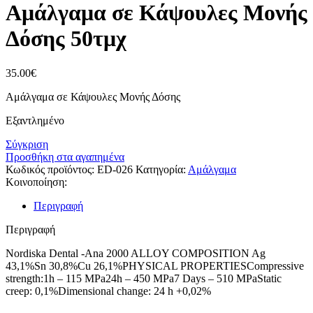
Αμάλγαμα σε Κάψουλες Μονής
Δόσης 50τμχ
35.00
€
Αμάλγαμα σε Κάψουλες Μονής Δόσης
Εξαντλημένο
Σύγκριση
Προσθήκη στα αγαπημένα
Κωδικός προϊόντος:
ED-026
Κατηγορία:
Αμάλγαμα
Κοινοποίηση:
Περιγραφή
Περιγραφή
Nordiska Dental -Ana 2000 ALLOY COMPOSITION Ag
43,1%Sn 30,8%Cu 26,1%PHYSICAL PROPERTIESCompressive
strength:1h – 115 MPa24h – 450 MPa7 Days – 510 MPaStatic
creep: 0,1%Dimensional change: 24 h +0,02%