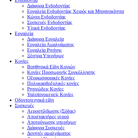
Ενδοδοντία
Διάφορα Ενδοδοντίας
Εργαλεία Ενδοδοντίας Χειρός και Μηχανοκίνητα
Κώνοι Ενδοδοντίας
Συσκευές Ενδοδοντίας
Υλικά Ενδοδοντίας
Εργαλεία
Διάφορα Εργαλεία
Εργαλεία Αμαλγάματος
Εργαλεία Ρητίνης
Ξέστρα Υπερήχων
Κονίες
Βοηθητικά Είδη Κονιών
Κονίες Προσωρινής Συγκόλλησης
Οξυφωσφορικές Κονίες
Πολυκαρβοξυλικές κονίες
Ρητινώδεις Κονίες
Υαλοϊονομερείς Κονίες
Οδοντοτεχνικά είδη
Συσκευές
Αεροστίλβωσης (Σόδας)
Αποστακτήρες νερού
Αποτρύγωσης υπερήχων
Διάφορα Συσκευές
Δονητές αμαλγάματος