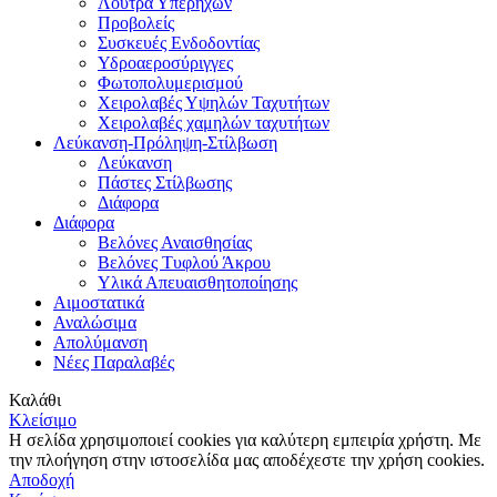
Λουτρά Υπερήχων
Προβολείς
Συσκευές Ενδοδοντίας
Υδροαεροσύριγγες
Φωτοπολυμερισμού
Χειρολαβές Υψηλών Ταχυτήτων
Χειρολαβές χαμηλών ταχυτήτων
Λεύκανση-Πρόληψη-Στίλβωση
Λεύκανση
Πάστες Στίλβωσης
Διάφορα
Διάφορα
Βελόνες Αναισθησίας
Βελόνες Τυφλού Άκρου
Υλικά Απευαισθητοποίησης
Αιμοστατικά
Αναλώσιμα
Απολύμανση
Νέες Παραλαβές
Καλάθι
Κλείσιμο
Η σελίδα χρησιμοποιεί cookies για καλύτερη εμπειρία χρήστη. Με
την πλοήγηση στην ιστοσελίδα μας αποδέχεστε την χρήση cookies.
Αποδοχή