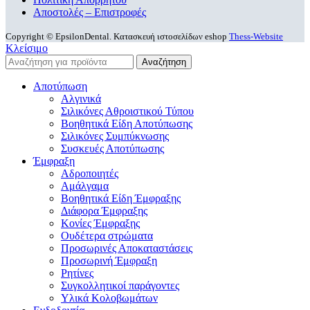
Αποστολές – Επιστροφές
Copyright © EpsilonDental. Κατασκευή ιστοσελίδων eshop
Thess-Website
Κλείσιμο
Αναζήτηση
Αποτύπωση
Αλγινικά
Σιλικόνες Αθροιστικού Τύπου
Βοηθητικά Είδη Αποτύπωσης
Σιλικόνες Συμπύκνωσης
Συσκευές Αποτύπωσης
Έμφραξη
Αδροποιητές
Αμάλγαμα
Βοηθητικά Είδη Έμφραξης
Διάφορα Έμφραξης
Κονίες Έμφραξης
Ουδέτερα στρώματα
Προσωρινές Αποκαταστάσεις
Προσωρινή Έμφραξη
Ρητίνες
Συγκολλητικοί παράγοντες
Υλικά Κολοβωμάτων