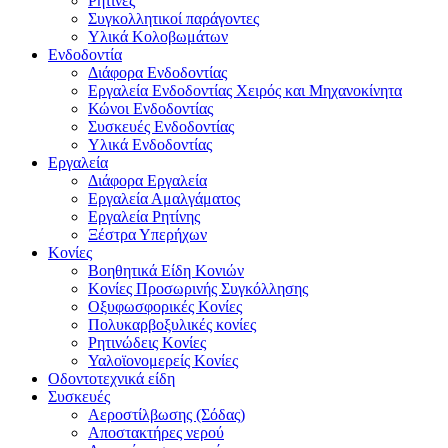
Ρητίνες
Συγκολλητικοί παράγοντες
Υλικά Κολοβωμάτων
Ενδοδοντία
Διάφορα Ενδοδοντίας
Εργαλεία Ενδοδοντίας Χειρός και Μηχανοκίνητα
Κώνοι Ενδοδοντίας
Συσκευές Ενδοδοντίας
Υλικά Ενδοδοντίας
Εργαλεία
Διάφορα Εργαλεία
Εργαλεία Αμαλγάματος
Εργαλεία Ρητίνης
Ξέστρα Υπερήχων
Κονίες
Βοηθητικά Είδη Κονιών
Κονίες Προσωρινής Συγκόλλησης
Οξυφωσφορικές Κονίες
Πολυκαρβοξυλικές κονίες
Ρητινώδεις Κονίες
Υαλοϊονομερείς Κονίες
Οδοντοτεχνικά είδη
Συσκευές
Αεροστίλβωσης (Σόδας)
Αποστακτήρες νερού