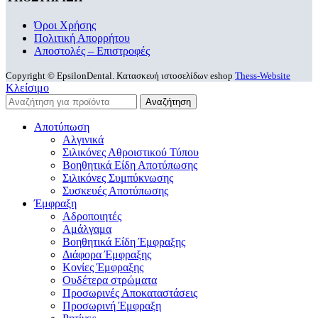
Όροι Χρήσης
Πολιτική Απορρήτου
Αποστολές – Επιστροφές
Copyright © EpsilonDental. Κατασκευή ιστοσελίδων eshop
Thess-Website
Κλείσιμο
Αναζήτηση
Αποτύπωση
Αλγινικά
Σιλικόνες Αθροιστικού Τύπου
Βοηθητικά Είδη Αποτύπωσης
Σιλικόνες Συμπύκνωσης
Συσκευές Αποτύπωσης
Έμφραξη
Αδροποιητές
Αμάλγαμα
Βοηθητικά Είδη Έμφραξης
Διάφορα Έμφραξης
Κονίες Έμφραξης
Ουδέτερα στρώματα
Προσωρινές Αποκαταστάσεις
Προσωρινή Έμφραξη