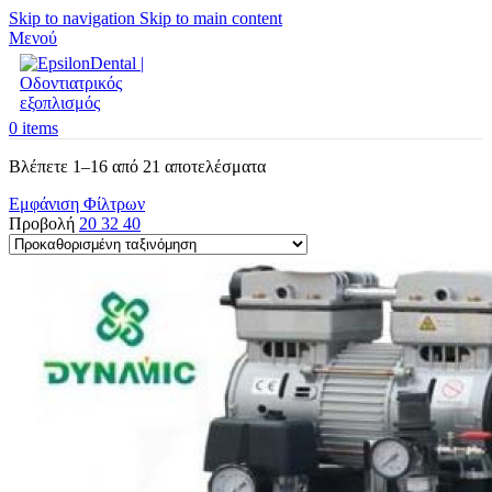
Skip to navigation
Skip to main content
Μενού
0
items
Βλέπετε 1–16 από 21 αποτελέσματα
Εμφάνιση Φίλτρων
Προβολή
20
32
40