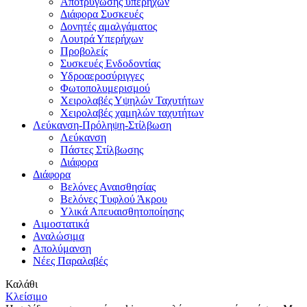
Αποτρύγωσης υπερήχων
Διάφορα Συσκευές
Δονητές αμαλγάματος
Λουτρά Υπερήχων
Προβολείς
Συσκευές Ενδοδοντίας
Υδροαεροσύριγγες
Φωτοπολυμερισμού
Χειρολαβές Υψηλών Ταχυτήτων
Χειρολαβές χαμηλών ταχυτήτων
Λεύκανση-Πρόληψη-Στίλβωση
Λεύκανση
Πάστες Στίλβωσης
Διάφορα
Διάφορα
Βελόνες Αναισθησίας
Βελόνες Τυφλού Άκρου
Υλικά Απευαισθητοποίησης
Αιμοστατικά
Αναλώσιμα
Απολύμανση
Νέες Παραλαβές
Καλάθι
Κλείσιμο