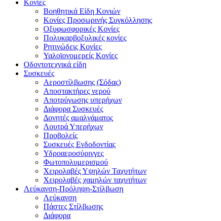
Κονίες
Βοηθητικά Είδη Κονιών
Κονίες Προσωρινής Συγκόλλησης
Οξυφωσφορικές Κονίες
Πολυκαρβοξυλικές κονίες
Ρητινώδεις Κονίες
Υαλοϊονομερείς Κονίες
Οδοντοτεχνικά είδη
Συσκευές
Αεροστίλβωσης (Σόδας)
Αποστακτήρες νερού
Αποτρύγωσης υπερήχων
Διάφορα Συσκευές
Δονητές αμαλγάματος
Λουτρά Υπερήχων
Προβολείς
Συσκευές Ενδοδοντίας
Υδροαεροσύριγγες
Φωτοπολυμερισμού
Χειρολαβές Υψηλών Ταχυτήτων
Χειρολαβές χαμηλών ταχυτήτων
Λεύκανση-Πρόληψη-Στίλβωση
Λεύκανση
Πάστες Στίλβωσης
Διάφορα