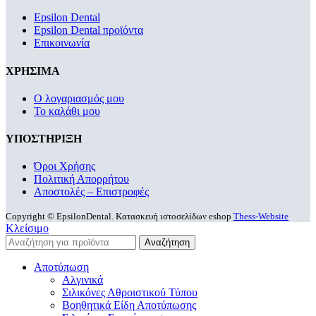
Epsilon Dental
Epsilon Dental προϊόντα
Επικοινωνία
ΧΡΗΣΙΜΑ
Ο λογαριασμός μου
Το καλάθι μου
ΥΠΟΣΤΗΡΙΞΗ
Όροι Χρήσης
Πολιτική Απορρήτου
Αποστολές – Επιστροφές
Copyright © EpsilonDental. Κατασκευή ιστοσελίδων eshop
Thess-Website
Κλείσιμο
Αναζήτηση
Αποτύπωση
Αλγινικά
Σιλικόνες Αθροιστικού Τύπου
Βοηθητικά Είδη Αποτύπωσης