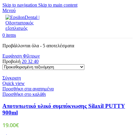
Skip to navigation
Skip to main content
Μενού
0
items
Προβάλλονται όλα - 5 αποτελέσματα
Εμφάνιση Φίλτρων
Προβολή
20
32
40
Σύγκριση
Quick view
Προσθήκη στα αγαπημένα
Προσθήκη στο καλάθι
Αποτυπωτικό υλικό συμπύκνωσης Silaxil PUTTY
900ml
19.00
€