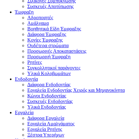
Σιλικόνες Συμπύκνωσης
Συσκευές Αποτύπωσης
Έμφραξη
Αδροποιητές
Αμάλγαμα
Βοηθητικά Είδη Έμφραξης
Διάφορα Έμφραξης
Κονίες Έμφραξης
Ουδέτερα στρώματα
Προσωρινές Αποκαταστάσεις
Προσωρινή Έμφραξη
Ρητίνες
Συγκολλητικοί παράγοντες
Υλικά Κολοβωμάτων
Ενδοδοντία
Διάφορα Ενδοδοντίας
Εργαλεία Ενδοδοντίας Χειρός και Μηχανοκίνητα
Κώνοι Ενδοδοντίας
Συσκευές Ενδοδοντίας
Υλικά Ενδοδοντίας
Εργαλεία
Διάφορα Εργαλεία
Εργαλεία Αμαλγάματος
Εργαλεία Ρητίνης
Ξέστρα Υπερήχων