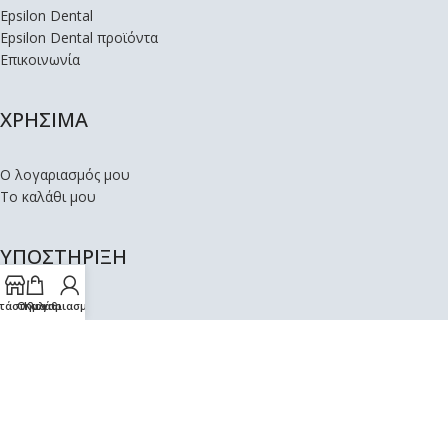
Epsilon Dental
Epsilon Dental προϊόντα
Επικοινωνία
ΧΡΗΣΙΜΑ
Ο λογαριασμός μου
Το καλάθι μου
ΥΠΟΣΤΗΡΙΞΗ
τάστημα
Ο λογαριασμός μου
Καλάθι
Όροι Χρήσης
Πολιτική Απορρήτου
Αποστολές – Επιστροφές
Copyright © EpsilonDental. Κατασκευή ιστοσελίδων eshop
Thess-Website