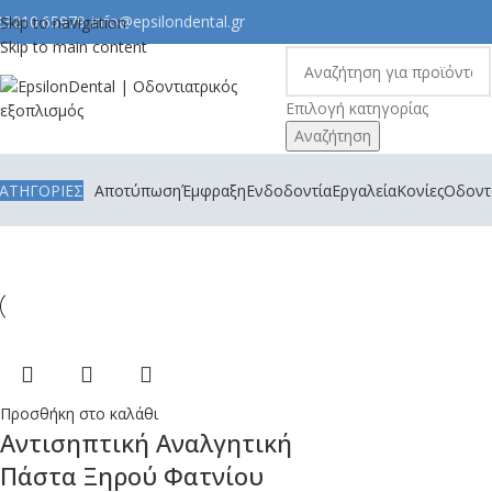
23210.65979
info@epsilondental.gr
Skip to navigation
Skip to main content
Επιλογή κατηγορίας
Αναζήτηση
ΑΤΗΓΟΡΙΕΣ
Αποτύπωση
Έμφραξη
Ενδοδοντία
Εργαλεία
Κονίες
Οδοντο
Προσθήκη στο καλάθι
Αντισηπτική Αναλγητική
Πάστα Ξηρού Φατνίου