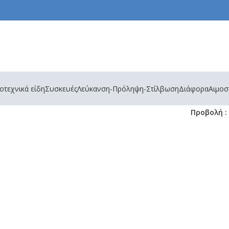
τεχνικά είδη
Συσκευές
Λεύκανση-Πρόληψη-Στίλβωση
Διάφορα
Αιμοσ
Προβολή