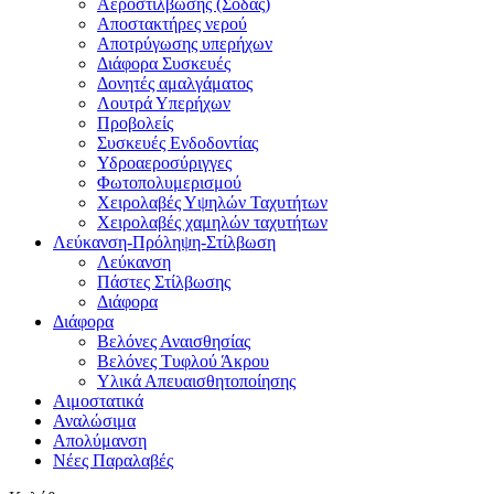
Αεροστίλβωσης (Σόδας)
Αποστακτήρες νερού
Αποτρύγωσης υπερήχων
Διάφορα Συσκευές
Δονητές αμαλγάματος
Λουτρά Υπερήχων
Προβολείς
Συσκευές Ενδοδοντίας
Υδροαεροσύριγγες
Φωτοπολυμερισμού
Χειρολαβές Υψηλών Ταχυτήτων
Χειρολαβές χαμηλών ταχυτήτων
Λεύκανση-Πρόληψη-Στίλβωση
Λεύκανση
Πάστες Στίλβωσης
Διάφορα
Διάφορα
Βελόνες Αναισθησίας
Βελόνες Τυφλού Άκρου
Υλικά Απευαισθητοποίησης
Αιμοστατικά
Αναλώσιμα
Απολύμανση
Νέες Παραλαβές