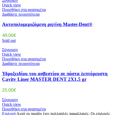
Σύγκριση
Quick view
Προσθήκη στα αγαπημένα
Διαβάστε περισσότερα
Αυτοπολυμεριζόμενη ρητίνη Master-Dent®
49.00
€
Sold out
Σύγκριση
Quick view
Προσθήκη στα αγαπημένα
Διαβάστε περισσότερα
Υδροξειδίου του ασβεστίου σε πάστα λεπτόρευστη
Cavity Liner MASTER DENT 2X1,5 gr
25.00
€
Σύγκριση
Quick view
Προσθήκη στα αγαπημένα
Επιλογή
Αυτό το προϊόν έχει πολλαπλές παραλλαγές. Οι επιλογές