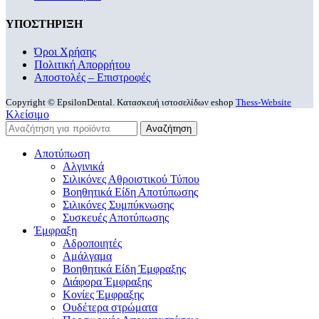
ΥΠΟΣΤΗΡΙΞΗ
Όροι Χρήσης
Πολιτική Απορρήτου
Αποστολές – Επιστροφές
Copyright © EpsilonDental. Κατασκευή ιστοσελίδων eshop
Thess-Website
Κλείσιμο
Αναζήτηση
Αποτύπωση
Αλγινικά
Σιλικόνες Αθροιστικού Τύπου
Βοηθητικά Είδη Αποτύπωσης
Σιλικόνες Συμπύκνωσης
Συσκευές Αποτύπωσης
Έμφραξη
Αδροποιητές
Αμάλγαμα
Βοηθητικά Είδη Έμφραξης
Διάφορα Έμφραξης
Κονίες Έμφραξης
Ουδέτερα στρώματα