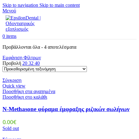
Skip to navigation
Skip to main content
Μενού
0
items
Προβάλλονται όλα - 4 αποτελέσματα
Εμφάνιση Φίλτρων
Προβολή
20
32
40
Σύγκριση
Quick view
Προσθήκη στα αγαπημένα
Προσθήκη στο καλάθι
N-Methasone φύραμα έμφραξης ριζικών σωλήνων
0.00
€
Sold out