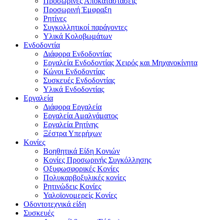
Προσωρινές Αποκαταστάσεις
Προσωρινή Έμφραξη
Ρητίνες
Συγκολλητικοί παράγοντες
Υλικά Κολοβωμάτων
Ενδοδοντία
Διάφορα Ενδοδοντίας
Εργαλεία Ενδοδοντίας Χειρός και Μηχανοκίνητα
Κώνοι Ενδοδοντίας
Συσκευές Ενδοδοντίας
Υλικά Ενδοδοντίας
Εργαλεία
Διάφορα Εργαλεία
Εργαλεία Αμαλγάματος
Εργαλεία Ρητίνης
Ξέστρα Υπερήχων
Κονίες
Βοηθητικά Είδη Κονιών
Κονίες Προσωρινής Συγκόλλησης
Οξυφωσφορικές Κονίες
Πολυκαρβοξυλικές κονίες
Ρητινώδεις Κονίες
Υαλοϊονομερείς Κονίες
Οδοντοτεχνικά είδη
Συσκευές