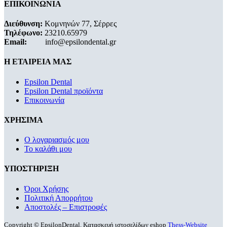
ΕΠΙΚΟΙΝΩΝΙΑ
Διεύθυνση:
Κομνηνών 77, Σέρρες
Τηλέφωνο:
23210.65979
Email:
info@epsilondental.gr
Η ΕΤΑΙΡΕΙΑ ΜΑΣ
Epsilon Dental
Epsilon Dental προϊόντα
Επικοινωνία
ΧΡΗΣΙΜΑ
Ο λογαριασμός μου
Το καλάθι μου
ΥΠΟΣΤΗΡΙΞΗ
Όροι Χρήσης
Πολιτική Απορρήτου
Αποστολές – Επιστροφές
Copyright © EpsilonDental. Κατασκευή ιστοσελίδων eshop
Thess-Website