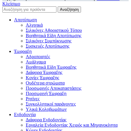
Κλείσιμο
Αναζήτηση
Αποτύπωση
Αλγινικά
Σιλικόνες Αθροιστικού Τύπου
Βοηθητικά Είδη Αποτύπωσης
Σιλικόνες Συμπύκνωσης
Συσκευές Αποτύπωσης
Έμφραξη
Αδροποιητές
Αμάλγαμα
Βοηθητικά Είδη Έμφραξης
Διάφορα Έμφραξης
Κονίες Έμφραξης
Ουδέτερα στρώματα
Προσωρινές Αποκαταστάσεις
Προσωρινή Έμφραξη
Ρητίνες
Συγκολλητικοί παράγοντες
Υλικά Κολοβωμάτων
Ενδοδοντία
Διάφορα Ενδοδοντίας
Εργαλεία Ενδοδοντίας Χειρός και Μηχανοκίνητα
Κώνοι Ενδοδοντίας