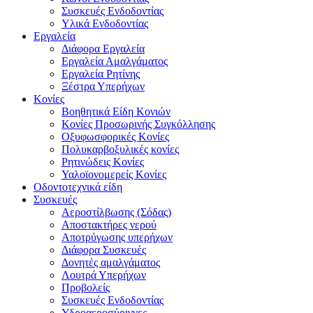
Συσκευές Ενδοδοντίας
Υλικά Ενδοδοντίας
Εργαλεία
Διάφορα Εργαλεία
Εργαλεία Αμαλγάματος
Εργαλεία Ρητίνης
Ξέστρα Υπερήχων
Κονίες
Βοηθητικά Είδη Κονιών
Κονίες Προσωρινής Συγκόλλησης
Οξυφωσφορικές Κονίες
Πολυκαρβοξυλικές κονίες
Ρητινώδεις Κονίες
Υαλοϊονομερείς Κονίες
Οδοντοτεχνικά είδη
Συσκευές
Αεροστίλβωσης (Σόδας)
Αποστακτήρες νερού
Αποτρύγωσης υπερήχων
Διάφορα Συσκευές
Δονητές αμαλγάματος
Λουτρά Υπερήχων
Προβολείς
Συσκευές Ενδοδοντίας
Υδροαεροσύριγγες