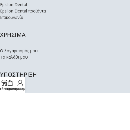
Epsilon Dental
Epsilon Dental προϊόντα
Επικοινωνία
ΧΡΗΣΙΜΑ
Ο λογαριασμός μου
Το καλάθι μου
ΥΠΟΣΤΗΡΙΞΗ
τάστημα
Ο λογαριασμός μου
Καλάθι
Όροι Χρήσης
Πολιτική Απορρήτου
Αποστολές – Επιστροφές
Copyright © EpsilonDental. Κατασκευή ιστοσελίδων eshop
Thess-Website